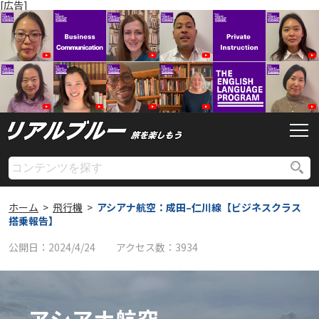
[広告]
ホーム
>
飛行機
>
アシアナ航空：成田–仁川線【ビジネスクラス
搭乗報告】
公開日：
2024/4/24
アクセス数：
3934
アシアナ航空