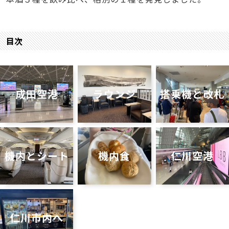
目次
成田空港
ラウンジ
搭乗機と改札
機内とシート
機内食
仁川空港
仁川市内へ