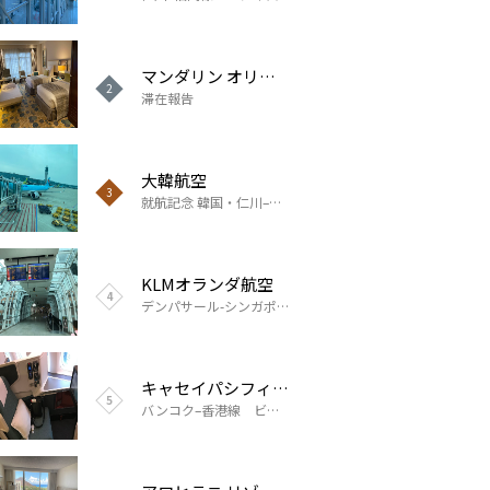
アシアナ航空
マンダリン オリエンタル クアラルンプール
マンダリン オリエンタル クアラルンプール
滞在報告
滞在報告
仁川–福岡線 ビジネスクラス搭乗報告
大韓航空
アシアナ航空
パーク ハイアット 釜山
滞在報告
就航記念 韓国・仁川–長崎線 エコノミークラス搭乗報告
仁川–福岡線 ビジネスクラス搭乗報告
KLMオランダ航空
根室 照月旅館
マンダリン オリエンタル クアラルンプール
滞在報告
滞在報告
デンパサール-シンガポール線 ビジネスクラス搭乗報告
キャセイパシフィック航空
韓国 ベストウェスタンプレミア インチョンエアポート
アロヒラニ リゾート ワイキキ ビーチ
滞在報告
滞在報告
バンコク–香港線 ビジネスクラス搭乗報告