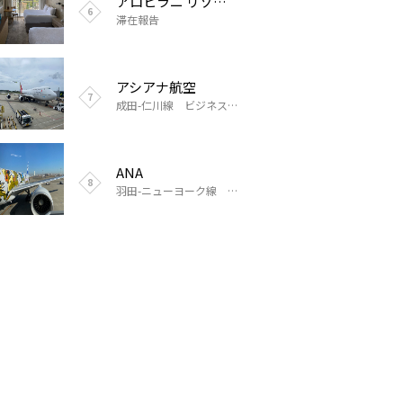
アロヒラニ リゾート ワイキキ ビーチ
マンダリンオリエンタルシンガポール
マンダリンオリエンタルシンガポール
滞在報告
滞在報告
滞在報告
アシアナ航空
ANA
韓国 ベストウェスタンプレミア インチョンエアポート
滞在報告
成田-仁川線 ビジネスクラス搭乗報告
成田-ウラジオストク線 エコノミークラス搭乗報告
ANA
スクート
根室 照月旅館
滞在報告
羽田-ニューヨーク線 ビジネスクラス搭乗報告
成田-シンガポール線 ビジネスクラス搭乗報告
ANA
スリランカ航空
羽田-ニューヨーク線 ビジネスクラス搭乗報告
シンガポール-コロンボ線 ビジネスクラス搭乗報告