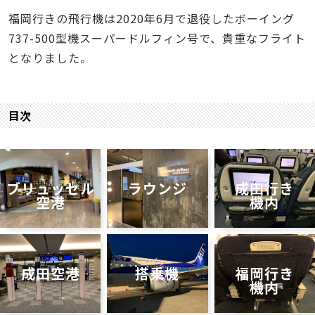
福岡行きの飛行機は2020年6月で退役したボーイング
737-500型機スーパードルフィン号で、貴重なフライト
となりました。
目次
ブリュッセル
ラウンジ
成田行き
空港
機内
成田空港
搭乗機
福岡行き
機内