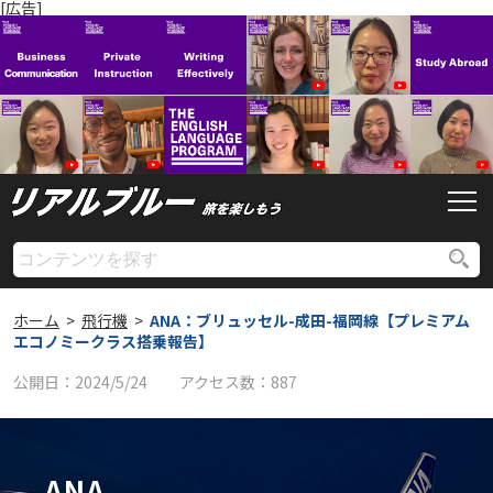
[広告]
ホーム
>
飛行機
>
ANA：ブリュッセル-成田-福岡線【プレミアム
エコノミークラス搭乗報告】
公開日：
2024/5/24
アクセス数：
887
ANA